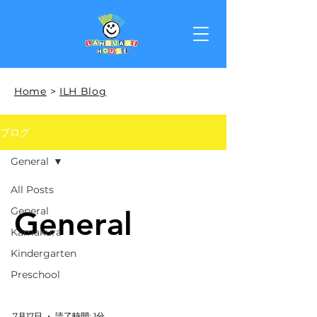
Home
>
ILH Blog
ブログ
General
All Posts
General
General
Kamakura
Kindergarten
Preschool
7月17日
読了時間: 1分