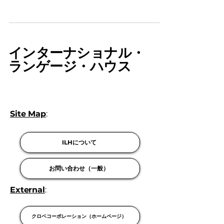
車で2時間弱、駅から車で20分という、日本からは
遠い遠い田舎である。ここにはニューヨークに住
んでいた頃に出会った親友夫妻が暮らしている。
６年ぶりの再会だ。彼らとの出会いは凍てつく冬
のニューヨーク、経費節減でほぼ真水の公立屋内
インターナショナル・
スイミングプールだった。ロッカールームはパド
ランゲージ・ハウス
ロックという錠が必要で、一番大きく重そうなも
のを買って取り付けたが、この街の泥棒は上手
で、腕時計やら、ジャケットやらを盗まれた。こ
れがきっかけとなってこのフランス人たちと仲良
くなった。彼らと知り合ったことでフレンチコネ
Site Map
:
クションができた。これはフランス人とのコネク
ションだけでなく、ベルギー、ハイチ、タヒチ、
ILHについて
カリブフランス諸島、モロッコなど、私の知らな
い世界との繋がりができていった。 この夫妻を通
してフランスのローカルな世界も知ることができ
お問い合わせ（一般）
た。元農家の娘だったビビアン、お婆さんがフォ
アグラ作りの名人で、お祖父さんは豚を使ってト
External
:
リフュを探す名人。ナショナルジ
クロベコーポレーション（ホームページ）