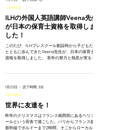
General
ILHの外国人英語講師Veena先生
が日本の保育士資格を取得しま
した！
このたび、ILHプレスクール創設時から子どもたち
とともに歩んできたVeena先生が、日本の保育士
資格を取得しました。 長年の努力と熱意が実を結
び、その取り組みが朝日新聞で紹介されました。
ぜひご覧ください。 Veena先生、おめでとうござ
います🎉
https://www.asahi.com/articles/ASV6J1JLPV6J
1月23日
読了時間: 3分
ULOB00BM.html
General
世界に友達を！
昨年のクリスマスはフランス南西部にあるペリゴ
ールという田舎で過ごした。パリからフランス版
新幹線でボルドーまで2時間、そこからローカル列