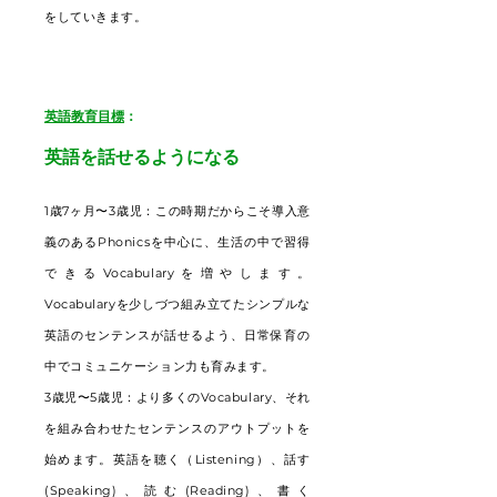
をしていきます。
英語教育目標
：
英語を話せるようになる
1歳7ヶ月〜3歳児：この時期だからこそ導入意
義のあるPhonicsを中心に、生活の中で習得
できるVocabularyを増やします。
Vocabularyを少しづつ組み立てたシンプルな
英語のセンテンスが話せるよう、日常保育の
中でコミュニケーション力も育みます。
3歳児〜5歳児：より多くのVocabulary、それ
を組み合わせたセンテンスのアウトプットを
始めます。英語を聴く（Listening）、話す
(Speaking)、読む(Reading)、書く