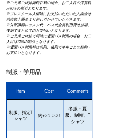
※ご兄弟ご姉妹同時在籍の場合、お二人目の保育料
が10%の割引となります。
※プレスクール入園時にお支払いただいた入園金は
幼稚部入園金より差し引かせていただきます。
※外部講師レッスン代、バス代全員利用費は前期、
後期でまとめてのお支払いとなります。
※ご兄弟ご姉妹で同時に通園バス利用の場合、お二
人目は10%の割引となります。
※通園バス利用料は前期、後期で半年ごとの契約・
お支払いとなります。
制服・学用品
Item
Cost
Comments
冬服・夏
制服、指定T
服、制帽、T
約¥35,000
シャツ
シャツ