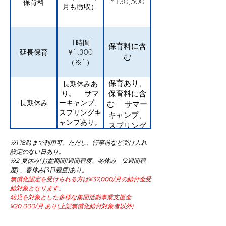
¥130,500
保育料
月も徴収）
1時間
保育料に含
延長保育
¥1,300
む
（※1）
保育あり、
長期休みあ
り。 サマ
保育料に含
長期休み
ーキャンプ、
む サマー
スプリングキ
キャンプ、
ャンプあり。
スプリング
キャンプ無
※1 18時まで利用可。ただし、行事前など受け入れ
料参加
設定のない日あり。
（※2）
※2 夏休み(お盆期間1週間程度、冬休み (2週間程
度) 、春休み(3日程度)あり。
無償化認定を受けられる方は¥37,000/月の給付金受
給対象となります。
幼児を対象とした多様な集団活動事業支援金
¥20,000/月 あり(上記無償化給付対象者以外)