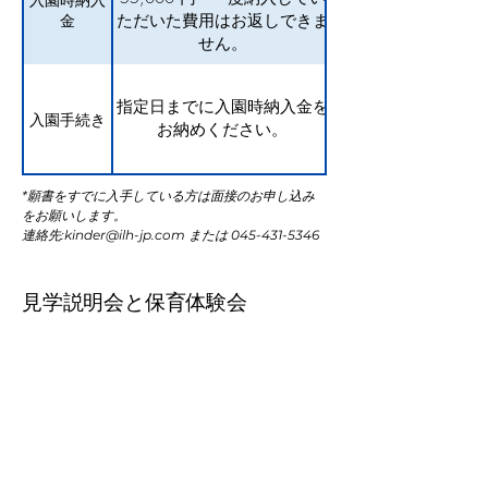
金
ただいた費用はお返しできま
せん。
指定日までに入園時納入金を
入園手続き
お納めください。
*願書をすでに入手している方は面接のお申し込み
をお願いします。
連絡先:kinder@ilh-jp.com または 045-431-5346
見学説明会と保育体験会
Date
Time
Comments
入園見学説
2026年5月
11:00 -
27日(水)
12:00
明会