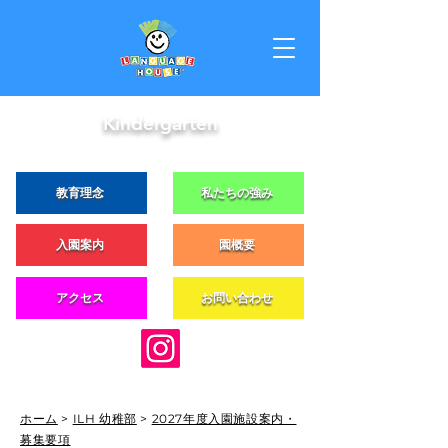
Kindergarten
教育理念
私たちの強み
入園案内
園概要
アクセス
お問い合わせ
ホーム
>
ILH 幼稚部
>
2027年度入園施設案内・
募集要項