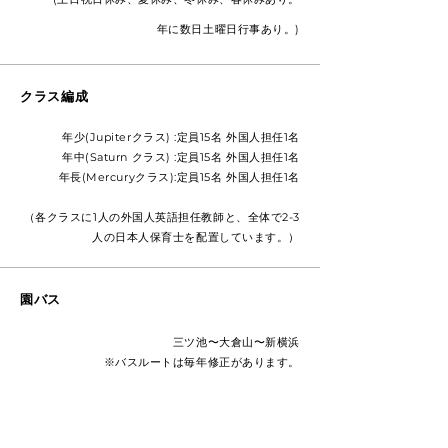
年に数日土曜日行事あり。)
クラス編成
年少(Jupiterクラス) :定員15名 外国人担任1名
年中(Saturn クラス) :定員15名 外国人担任1名
年長(Mercuryクラス):定員15名 外国人担任1名
（各クラスに1人の外国人英語担任教師と、
全体で2-3
人の日本人保育士を配置しています。）
園バス
三ツ池〜大倉山〜新横浜
※バスルートは毎年修正があります。