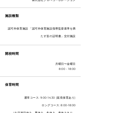
株式会社クロベコーポレーション
施設種類
認可外保育施設
「認可外保育施設指導監督基準を満
たす旨の証明書」
交付施設
開校時間
月曜日〜金曜日
8:00 - 18:00
保育時間
通常コース: 9:00-14:30 (延長保育あり)
ロングコース: 8:00-18:00
(土日祝日休み、夏休み、冬休み、春休みあり。